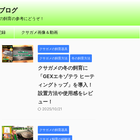
方ブログ
の飼育の参考にどうぞ！
記録
クサガメ画像＆動画
クサガメの飼育器具
クサガメの飼育方法
冬の飼育方法
クサガメの冬の飼育に
「GEXエキゾテラ ヒーテ
ィングトップ」を導入！
設置方法や使用感をレビ
ュー！
2025/10/21
クサガメの飼育器具
クサガメ飼育の経験談