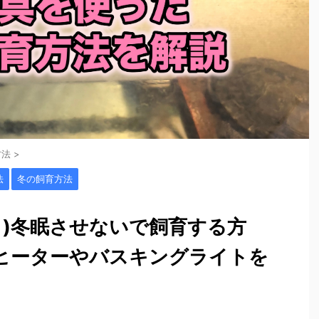
方法
>
法
冬の飼育方法
メ)冬眠させないで飼育する方
ヒーターやバスキングライトを