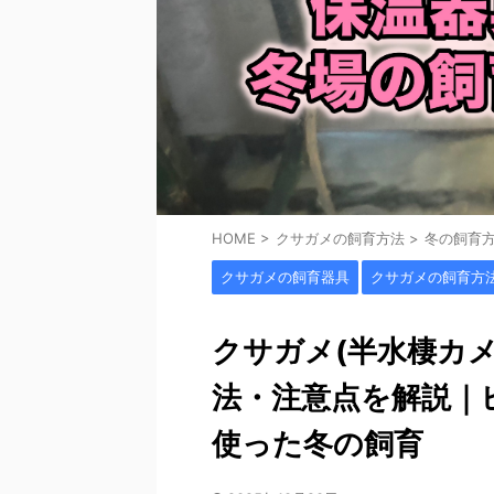
HOME
>
クサガメの飼育方法
>
冬の飼育
クサガメの飼育器具
クサガメの飼育方
クサガメ(半水棲カ
法・注意点を解説｜
使った冬の飼育