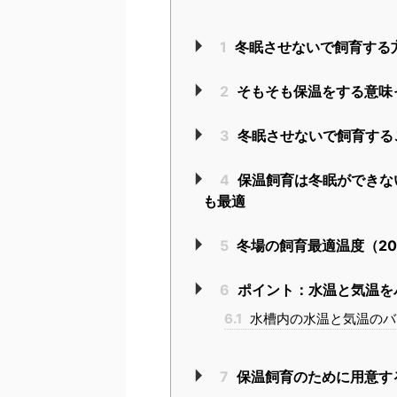
1
冬眠させないで飼育する
2
そもそも保温をする意味
3
冬眠させないで飼育する
4
保温飼育は冬眠ができな
も最適
5
冬場の飼育最適温度（20
6
ポイント：水温と気温を
6.1
水槽内の水温と気温のバ
7
保温飼育のために用意す