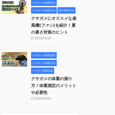
クサガメの飼育器具
クサガメの飼育方法
夏の飼育方法
クサガメにオススメな扇
風機(ファン)を紹介！夏
の暑さ対策のヒント
2025/10/21
クサガメの飼育器具
クサガメの飼育方法
クサガメ飼育記録
クサガメの体重の測り
方！体重測定のメリット
や必要性
2025/10/21