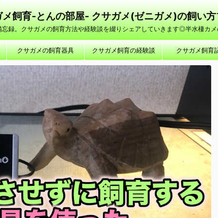
メ飼育-とんの部屋- クサガメ(ゼニガメ)の飼い
の備忘録。クサガメの飼育方法や経験談を綴りシェアしていきます◎半水棲カメ
クサガメの飼育器具
クサガメ飼育の経験談
クサガメ飼育