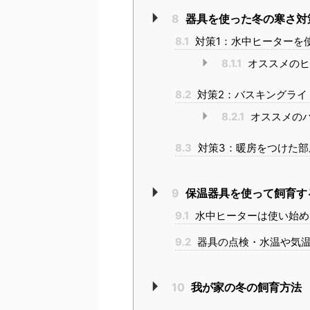
8
器具を使った冬の寒さ対
8.1
対策1：水中ヒーターを使
8.1.1
オススメのヒ
8.2
対策2：バスキングライ
8.2.1
オススメの
8.3
対策3：暖房をつけた部
9
保温器具を使って飼育す
9.1
水中ヒーターは使い始め
9.2
器具の点検・水温や気温
10
我が家の冬の飼育方法