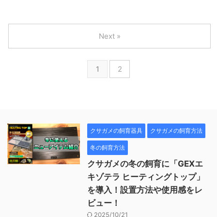
Next »
1
2
クサガメの飼育器具
クサガメの飼育方法
冬の飼育方法
クサガメの冬の飼育に「GEXエ
キゾテラ ヒーティングトップ」
を導入！設置方法や使用感をレ
ビュー！
2025/10/21