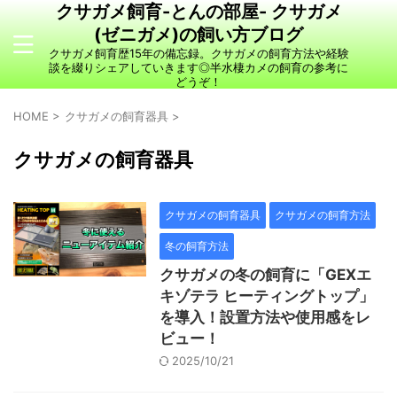
クサガメ飼育-とんの部屋- クサガメ
(ゼニガメ)の飼い方ブログ
クサガメ飼育歴15年の備忘録。クサガメの飼育方法や経験
談を綴りシェアしていきます◎半水棲カメの飼育の参考に
どうぞ！
HOME
>
クサガメの飼育器具
>
クサガメの飼育器具
クサガメの飼育器具
クサガメの飼育方法
冬の飼育方法
クサガメの冬の飼育に「GEXエ
キゾテラ ヒーティングトップ」
を導入！設置方法や使用感をレ
ビュー！
2025/10/21