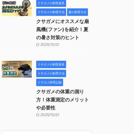
クサガメの飼育器具
クサガメの飼育方法
夏の飼育方法
クサガメにオススメな扇
風機(ファン)を紹介！夏
の暑さ対策のヒント
2025/10/21
クサガメの飼育器具
クサガメの飼育方法
クサガメ飼育記録
クサガメの体重の測り
方！体重測定のメリット
や必要性
2025/10/21