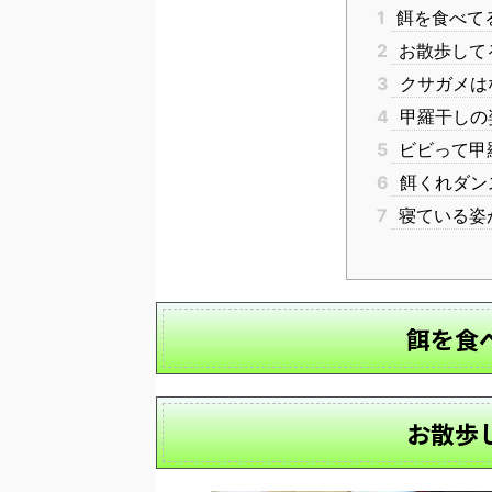
1
餌を食べて
2
お散歩して
3
クサガメは
4
甲羅干しの
5
ビビって甲
6
餌くれダン
7
寝ている姿
餌を食
お散歩