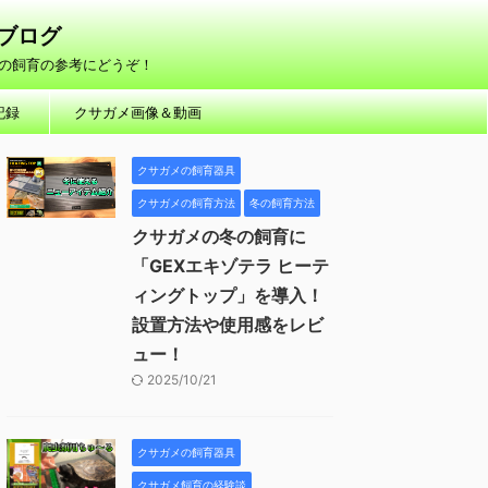
方ブログ
の飼育の参考にどうぞ！
記録
クサガメ画像＆動画
クサガメの飼育器具
クサガメの飼育方法
冬の飼育方法
クサガメの冬の飼育に
「GEXエキゾテラ ヒーテ
ィングトップ」を導入！
設置方法や使用感をレビ
ュー！
2025/10/21
クサガメの飼育器具
クサガメ飼育の経験談