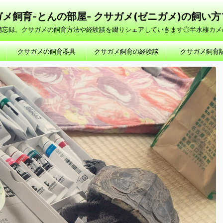
メ飼育-とんの部屋- クサガメ(ゼニガメ)の飼い
の備忘録。クサガメの飼育方法や経験談を綴りシェアしていきます◎半水棲カメ
クサガメの飼育器具
クサガメ飼育の経験談
クサガメ飼育